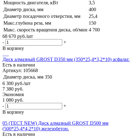
Мощность двигателя, кВт
3,5
Диаметр диска, мм
400
Диаметр посадочного отверстия, мм
25,4
Макс.глубина реза, мм
150
Макс. скорость вращения диска, об/мин
4 700
68 670
руб.
/шт
-
+
В корзину
Диск алмазный GROST D350 мм (350*25,4*3,2*10) асфальт.
Есть в наличии
Артикул: 105668
Диаметр диска, мм
350
6 300
руб.
/шт
7 380
руб.
Экономия
1 080
руб.
-
+
В корзину
05 (ТЕСТ NEW) Диск алмазный GROST D500 мм
(500*25,4*4,2*10) железобетон.
Есть в наличии