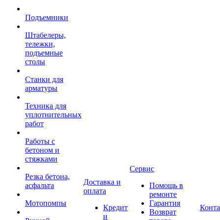
Подъемники
Штабелеры,
тележки,
подъемные
столы
Станки для
арматуры
Техника для
уплотнительных
работ
Работы с
бетоном и
стяжками
Сервис
Резка бетона,
Доставка и
асфальта
Помощь в
оплата
ремонте
Мотопомпы
Гарантия
Кредит
Конт
Возврат
и