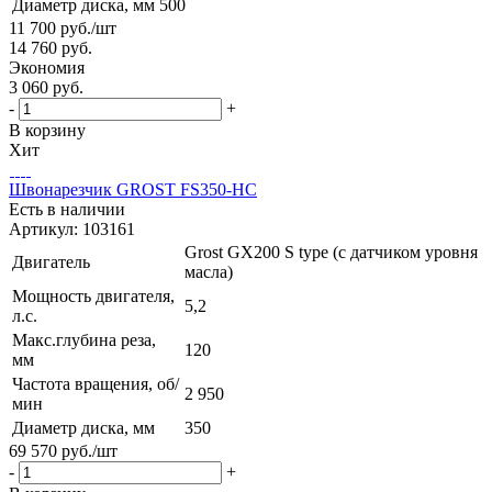
Диаметр диска, мм
500
11 700
руб.
/шт
14 760
руб.
Экономия
3 060
руб.
-
+
В корзину
Хит
Швонарезчик GROST FS350-HC
Есть в наличии
Артикул: 103161
Grost GX200 S type (с датчиком уровня
Двигатель
масла)
Мощность двигателя,
5,2
л.с.
Макс.глубина реза,
120
мм
Частота вращения, об/
2 950
мин
Диаметр диска, мм
350
69 570
руб.
/шт
-
+