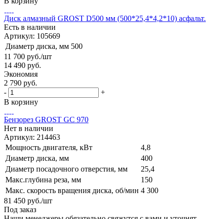
В корзину
Диск алмазный GROST D500 мм (500*25,4*4,2*10) асфальт.
Есть в наличии
Артикул: 105669
Диаметр диска, мм
500
11 700
руб.
/шт
14 490
руб.
Экономия
2 790
руб.
-
+
В корзину
Бензорез GROST GC 970
Нет в наличии
Артикул: 214463
Мощность двигателя, кВт
4,8
Диаметр диска, мм
400
Диаметр посадочного отверстия, мм
25,4
Макс.глубина реза, мм
150
Макс. скорость вращения диска, об/мин
4 300
81 450
руб.
/шт
Под заказ
Наши менеджеры обязательно свяжутся с вами и уточнят