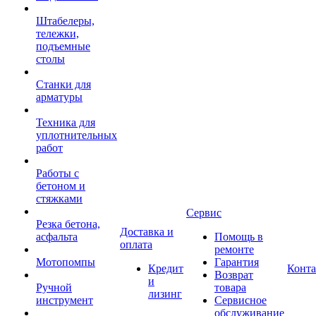
Штабелеры,
тележки,
подъемные
столы
Станки для
арматуры
Техника для
уплотнительных
работ
Работы с
бетоном и
стяжками
Сервис
Резка бетона,
Доставка и
асфальта
Помощь в
оплата
ремонте
Мотопомпы
Гарантия
Кредит
Конт
Возврат
и
Ручной
товара
лизинг
инструмент
Сервисное
обслуживание