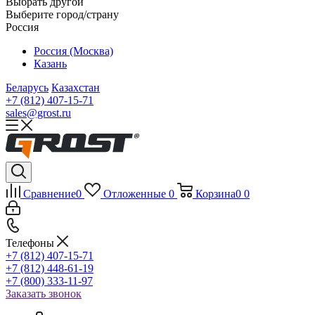
Выбрать другой
Выберите город/страну
Россия
Россия (Москва)
Казань
Беларусь
Казахстан
+7 (812) 407-15-71
sales@grost.ru
Сравнение
0
Отложенные
0
Корзина
0
0
Телефоны
+7 (812) 407-15-71
+7 (812) 448-61-19
+7 (800) 333-11-97
Заказать звонок