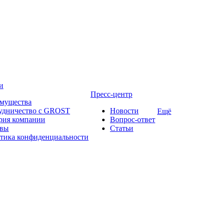
и
Пресс-центр
мущества
удничество с GROST
Новости
Ещё
рия компании
Вопрос-ответ
вы
Статьи
тика конфиденциальности