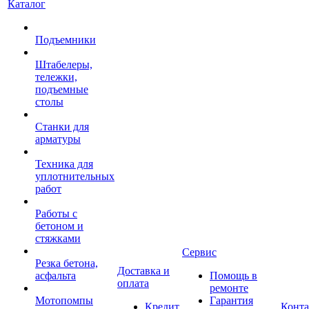
Каталог
Подъемники
Штабелеры,
тележки,
подъемные
столы
Станки для
арматуры
Техника для
уплотнительных
работ
Работы с
бетоном и
стяжками
Сервис
Резка бетона,
Доставка и
асфальта
Помощь в
оплата
ремонте
Мотопомпы
Гарантия
Кредит
Конт