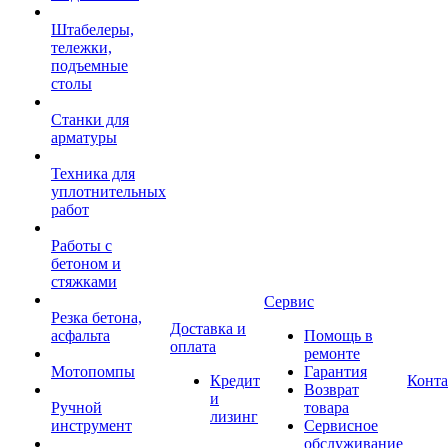
Штабелеры,
тележки,
подъемные
столы
Станки для
арматуры
Техника для
уплотнительных
работ
Работы с
бетоном и
стяжками
Сервис
Резка бетона,
Доставка и
асфальта
Помощь в
оплата
ремонте
Мотопомпы
Гарантия
Кредит
Конт
Возврат
и
Ручной
товара
лизинг
инструмент
Сервисное
обслуживание