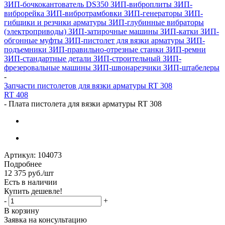
ЗИП-бочкокантователь DS350
ЗИП-виброплиты
ЗИП-
виброрейка
ЗИП-вибротрамбовки
ЗИП-генераторы
ЗИП-
гибщики и резчики арматуры
ЗИП-глубинные вибраторы
(электроприводы)
ЗИП-затирочные машины
ЗИП-катки
ЗИП-
обгонные муфты
ЗИП-пистолет для вязки арматуры
ЗИП-
подъемники
ЗИП-правильно-отрезные станки
ЗИП-ремни
ЗИП-стандартные детали
ЗИП-строительный
ЗИП-
фрезеровальные машины
ЗИП-швонарезчики
ЗИП-штабелеры
-
Запчасти пистолетов для вязки арматуры RT 308
RT 408
-
Плата пистолета для вязки арматуры RT 308
Артикул:
104073
Подробнее
12 375
руб.
/шт
Есть в наличии
Купить дешевле!
-
+
В корзину
Заявка на консультацию