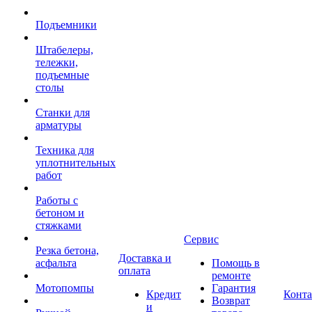
Подъемники
Штабелеры,
тележки,
подъемные
столы
Станки для
арматуры
Техника для
уплотнительных
работ
Работы с
бетоном и
стяжками
Сервис
Резка бетона,
Доставка и
асфальта
Помощь в
оплата
ремонте
Мотопомпы
Гарантия
Кредит
Конт
Возврат
и