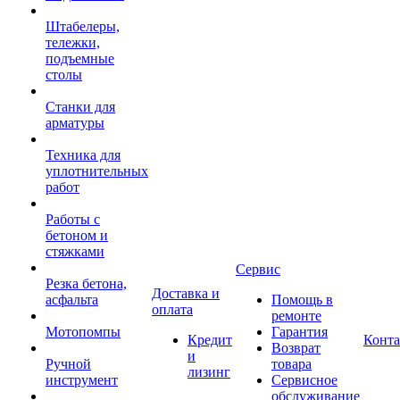
Штабелеры,
тележки,
подъемные
столы
Станки для
арматуры
Техника для
уплотнительных
работ
Работы с
бетоном и
стяжками
Сервис
Резка бетона,
Доставка и
асфальта
Помощь в
оплата
ремонте
Мотопомпы
Гарантия
Кредит
Конт
Возврат
и
Ручной
товара
лизинг
инструмент
Сервисное
обслуживание