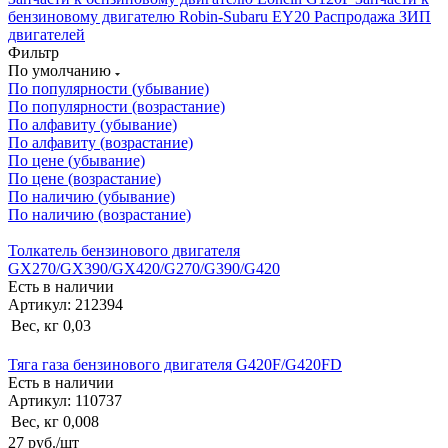
бензиновому двигателю Robin-Subaru EY20
Распродажа ЗИП
двигателей
Фильтр
По умолчанию
По популярности (убывание)
По популярности (возрастание)
По алфавиту (убывание)
По алфавиту (возрастание)
По цене (убывание)
По цене (возрастание)
По наличию (убывание)
По наличию (возрастание)
Толкатель бензинового двигателя
GX270/GX390/GX420/G270/G390/G420
Есть в наличии
Артикул: 212394
Вес, кг
0,03
Тяга газа бензинового двигателя G420F/G420FD
Есть в наличии
Артикул: 110737
Вес, кг
0,008
27
руб.
/шт