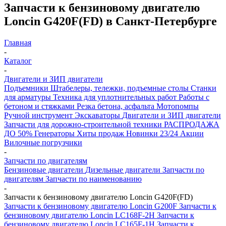
Запчасти к бензиновому двигателю
Loncin G420F(FD) в Санкт-Петербурге
Главная
-
Каталог
-
Двигатели и ЗИП двигатели
Подъемники
Штабелеры, тележки, подъемные столы
Станки
для арматуры
Техника для уплотнительных работ
Работы с
бетоном и стяжками
Резка бетона, асфальта
Мотопомпы
Ручной инструмент
Экскаваторы
Двигатели и ЗИП двигатели
Запчасти для дорожно-строительной техники
РАСПРОДАЖА
ДО 50%
Генераторы
Хиты продаж
Новинки 23/24
Акции
Вилочные погрузчики
-
Запчасти по двигателям
Бензиновые двигатели
Дизельные двигатели
Запчасти по
двигателям
Запчасти по наименованию
-
Запчасти к бензиновому двигателю Loncin G420F(FD)
Запчасти к бензиновому двигателю Loncin G200F
Запчасти к
бензиновому двигателю Loncin LC168F-2H
Запчасти к
бензиновому двигателю Loncin LC165F-1H
Запчасти к