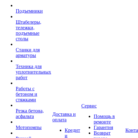
Подъемники
Штабелеры,
тележки,
подъемные
столы
Станки для
арматуры
Техника для
уплотнительных
работ
Работы с
бетоном и
стяжками
Сервис
Резка бетона,
Доставка и
асфальта
Помощь в
оплата
ремонте
Мотопомпы
Гарантия
Кредит
Конт
Возврат
и