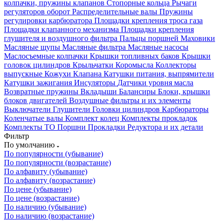
колпачки, пружины клапанов
Стопорные кольца
Рычаги
регуляторов оборот
Распределительные валы
Пружины
регулировки карбюратора
Площадки крепления троса газа
Площадки клапанного механизма
Площадки крепления
глушителя и воздушного фильтра
Пальцы поршней
Маховики
Масляные щупы
Масляные фильтра
Масляные насосы
Маслосъемные колпачки
Крышки топливных баков
Крышки
головок цилиндров
Крыльчатки
Коромысла
Коллекторы
выпускные
Кожухи
Клапана
Катушки питания, выпрямители
Катушки зажигания
Инсуляторы
Датчики уровня масла
Возвратные пружины
Вкладыши
Балансиры
Блоки, крышки
блоков двигателей
Воздушные фильтры и их элементы
Выключатели
Глушители
Головки цилиндров
Карбюраторы
Коленчатые валы
Комплект колец
Комплекты прокладок
Комплекты ТО
Поршни
Прокладки
Редуктора и их детали
Фильтр
По умолчанию
По популярности (убывание)
По популярности (возрастание)
По алфавиту (убывание)
По алфавиту (возрастание)
По цене (убывание)
По цене (возрастание)
По наличию (убывание)
По наличию (возрастание)