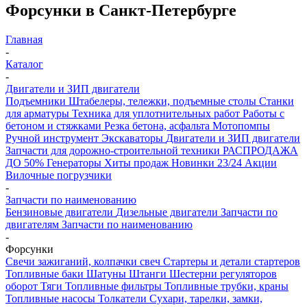
Форсунки в Санкт-Петербурге
Главная
-
Каталог
-
Двигатели и ЗИП двигатели
Подъемники
Штабелеры, тележки, подъемные столы
Станки
для арматуры
Техника для уплотнительных работ
Работы с
бетоном и стяжками
Резка бетона, асфальта
Мотопомпы
Ручной инструмент
Экскаваторы
Двигатели и ЗИП двигатели
Запчасти для дорожно-строительной техники
РАСПРОДАЖА
ДО 50%
Генераторы
Хиты продаж
Новинки 23/24
Акции
Вилочные погрузчики
-
Запчасти по наименованию
Бензиновые двигатели
Дизельные двигатели
Запчасти по
двигателям
Запчасти по наименованию
-
Форсунки
Свечи зажиганий, колпачки свеч
Стартеры и детали стартеров
Топливные баки
Шатуны
Штанги
Шестерни регуляторов
оборот
Тяги
Топливные фильтры
Топливные трубки, краны
Топливные насосы
Толкатели
Сухари, тарелки, замки,