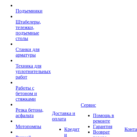
Подъемники
Штабелеры,
тележки,
подъемные
столы
Станки для
арматуры
Техника для
уплотнительных
работ
Работы с
бетоном и
стяжками
Сервис
Резка бетона,
Доставка и
асфальта
Помощь в
оплата
ремонте
Мотопомпы
Гарантия
Кредит
Конт
Возврат
и