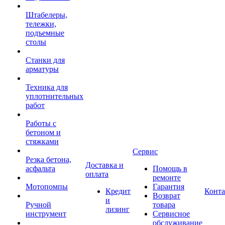
Штабелеры,
тележки,
подъемные
столы
Станки для
арматуры
Техника для
уплотнительных
работ
Работы с
бетоном и
стяжками
Сервис
Резка бетона,
Доставка и
асфальта
Помощь в
оплата
ремонте
Мотопомпы
Гарантия
Кредит
Конт
Возврат
и
Ручной
товара
лизинг
инструмент
Сервисное
обслуживание