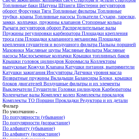
Топливные баки
Шатуны
Штанги
Шестерни регуляторов
оборот
Форсунки
Тяги
Топливные фильтры
Топливные
трубки, краны
Топливные насосы
Толкатели
Сухари, тарелки,
замки, колпачки, пружины клапанов
Стопорные кольца
Рычаги регуляторов оборот
Распределительные валы
Пружины регулировки карбюратора
Площадки крепления
троса газа
Площадки клапанного механизма
Площадки
крепления глушителя и воздушного фильтра
Пальцы поршней
Маховики
Масляные щупы
Масляные фильтра
Масляные
насосы
Маслосъемные колпачки
Крышки топливных баков
Крышки головок цилиндров
Коромысла
Коллекторы
выпускные
Кожухи
Клапана
Катушки питания, выпрямители
Катушки зажигания
Инсуляторы
Датчики уровня масла
Возвратные пружины
Вкладыши
Балансиры
Блоки, крышки
блоков двигателей
Воздушные фильтры и их элементы
Выключатели
Глушители
Головки цилиндров
Карбюраторы
Коленчатые валы
Комплект колец
Комплекты прокладок
Комплекты ТО
Поршни
Прокладки
Редуктора и их детали
Фильтр
По умолчанию
По популярности (убывание)
По популярности (возрастание)
По алфавиту (убывание)
По алфавиту (возрастание)