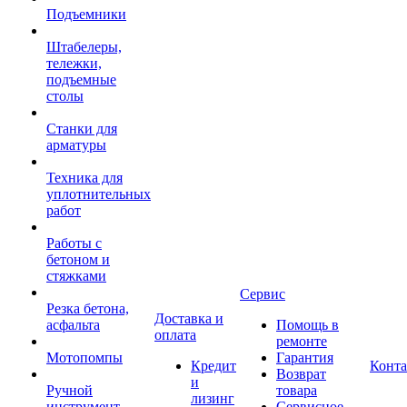
Подъемники
Штабелеры,
тележки,
подъемные
столы
Станки для
арматуры
Техника для
уплотнительных
работ
Работы с
бетоном и
стяжками
Сервис
Резка бетона,
Доставка и
асфальта
Помощь в
оплата
ремонте
Мотопомпы
Гарантия
Кредит
Конт
Возврат
и
Ручной
товара
лизинг
инструмент
Сервисное