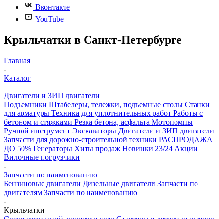
Вконтакте
YouTube
Крыльчатки в Санкт-Петербурге
Главная
-
Каталог
-
Двигатели и ЗИП двигатели
Подъемники
Штабелеры, тележки, подъемные столы
Станки
для арматуры
Техника для уплотнительных работ
Работы с
бетоном и стяжками
Резка бетона, асфальта
Мотопомпы
Ручной инструмент
Экскаваторы
Двигатели и ЗИП двигатели
Запчасти для дорожно-строительной техники
РАСПРОДАЖА
ДО 50%
Генераторы
Хиты продаж
Новинки 23/24
Акции
Вилочные погрузчики
-
Запчасти по наименованию
Бензиновые двигатели
Дизельные двигатели
Запчасти по
двигателям
Запчасти по наименованию
-
Крыльчатки
Свечи зажиганий, колпачки свеч
Стартеры и детали стартеров