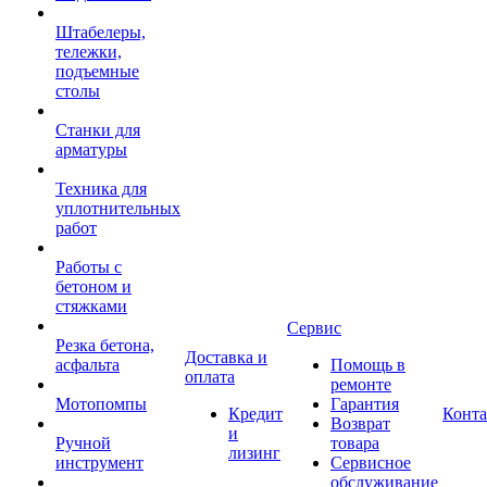
Штабелеры,
тележки,
подъемные
столы
Станки для
арматуры
Техника для
уплотнительных
работ
Работы с
бетоном и
стяжками
Сервис
Резка бетона,
Доставка и
асфальта
Помощь в
оплата
ремонте
Мотопомпы
Гарантия
Кредит
Конт
Возврат
и
Ручной
товара
лизинг
инструмент
Сервисное
обслуживание