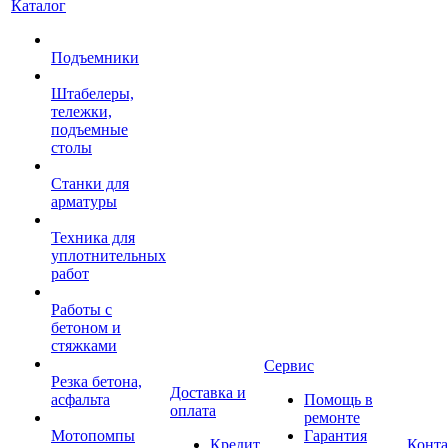
Каталог
Подъемники
Штабелеры,
тележки,
подъемные
столы
Станки для
арматуры
Техника для
уплотнительных
работ
Работы с
бетоном и
стяжками
Сервис
Резка бетона,
Доставка и
асфальта
Помощь в
оплата
ремонте
Мотопомпы
Гарантия
Кредит
Конт