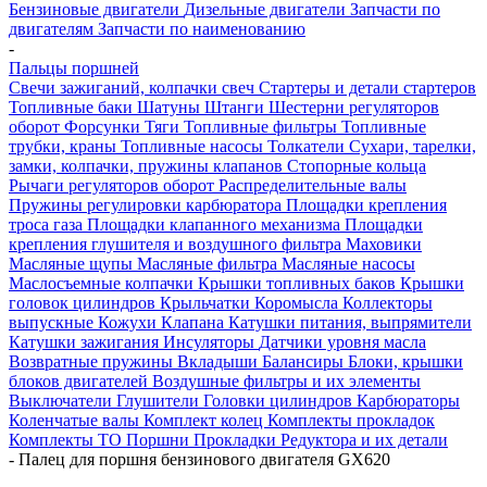
Бензиновые двигатели
Дизельные двигатели
Запчасти по
двигателям
Запчасти по наименованию
-
Пальцы поршней
Свечи зажиганий, колпачки свеч
Стартеры и детали стартеров
Топливные баки
Шатуны
Штанги
Шестерни регуляторов
оборот
Форсунки
Тяги
Топливные фильтры
Топливные
трубки, краны
Топливные насосы
Толкатели
Сухари, тарелки,
замки, колпачки, пружины клапанов
Стопорные кольца
Рычаги регуляторов оборот
Распределительные валы
Пружины регулировки карбюратора
Площадки крепления
троса газа
Площадки клапанного механизма
Площадки
крепления глушителя и воздушного фильтра
Маховики
Масляные щупы
Масляные фильтра
Масляные насосы
Маслосъемные колпачки
Крышки топливных баков
Крышки
головок цилиндров
Крыльчатки
Коромысла
Коллекторы
выпускные
Кожухи
Клапана
Катушки питания, выпрямители
Катушки зажигания
Инсуляторы
Датчики уровня масла
Возвратные пружины
Вкладыши
Балансиры
Блоки, крышки
блоков двигателей
Воздушные фильтры и их элементы
Выключатели
Глушители
Головки цилиндров
Карбюраторы
Коленчатые валы
Комплект колец
Комплекты прокладок
Комплекты ТО
Поршни
Прокладки
Редуктора и их детали
-
Палец для поршня бензинового двигателя GX620