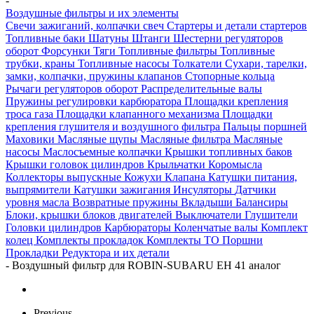
-
Воздушные фильтры и их элементы
Свечи зажиганий, колпачки свеч
Стартеры и детали стартеров
Топливные баки
Шатуны
Штанги
Шестерни регуляторов
оборот
Форсунки
Тяги
Топливные фильтры
Топливные
трубки, краны
Топливные насосы
Толкатели
Сухари, тарелки,
замки, колпачки, пружины клапанов
Стопорные кольца
Рычаги регуляторов оборот
Распределительные валы
Пружины регулировки карбюратора
Площадки крепления
троса газа
Площадки клапанного механизма
Площадки
крепления глушителя и воздушного фильтра
Пальцы поршней
Маховики
Масляные щупы
Масляные фильтра
Масляные
насосы
Маслосъемные колпачки
Крышки топливных баков
Крышки головок цилиндров
Крыльчатки
Коромысла
Коллекторы выпускные
Кожухи
Клапана
Катушки питания,
выпрямители
Катушки зажигания
Инсуляторы
Датчики
уровня масла
Возвратные пружины
Вкладыши
Балансиры
Блоки, крышки блоков двигателей
Выключатели
Глушители
Головки цилиндров
Карбюраторы
Коленчатые валы
Комплект
колец
Комплекты прокладок
Комплекты ТО
Поршни
Прокладки
Редуктора и их детали
-
Воздушный фильтр для ROBIN-SUBARU EH 41 аналог
Previous