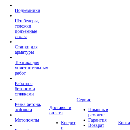
Подъемники
Штабелеры,
тележки,
подъемные
столы
Станки для
арматуры
Техника для
уплотнительных
работ
Работы с
бетоном и
стяжками
Сервис
Резка бетона,
Доставка и
асфальта
Помощь в
оплата
ремонте
Мотопомпы
Гарантия
Кредит
Конт
Возврат
и