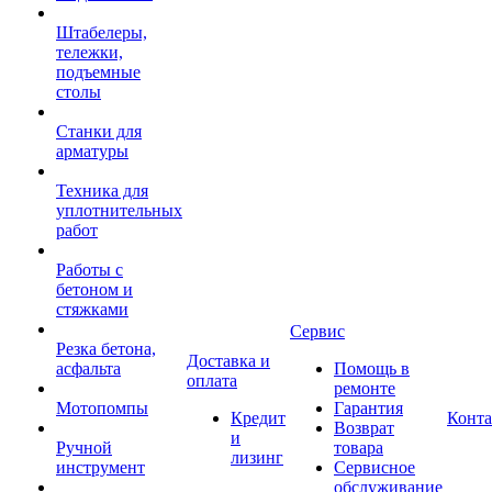
Штабелеры,
тележки,
подъемные
столы
Станки для
арматуры
Техника для
уплотнительных
работ
Работы с
бетоном и
стяжками
Сервис
Резка бетона,
Доставка и
асфальта
Помощь в
оплата
ремонте
Мотопомпы
Гарантия
Кредит
Конт
Возврат
и
Ручной
товара
лизинг
инструмент
Сервисное
обслуживание